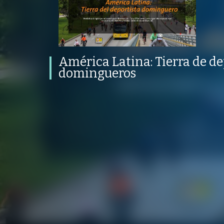
América Latina: Tierra de
deportistas domingueros
PROGRAMA
PUBLICADO
CONVERSACIONES SOBRE LO NUESTRO
V
PROGRAMA
PUBLICADO
PSICOLOGÍA, SALUD Y BIENESTAR
18 NOVIEMBRE 2022
VI
América Latina: Tierra de de
domingueros
/
/