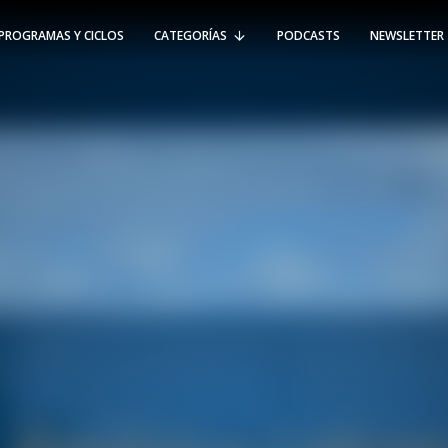
PROGRAMAS Y CICLOS
CATEGORÍAS
PODCASTS
NEWSLETTER
RT @Psicologia_UAI: ¿Cómo seguir el
rastro de la propagación del
#coronavirus en Chile y el mundo?
Nuestro académico e investigador
Gorka N…
SÍGUENOS
VIÑA DEL MAR
-
(56 32) 250 3500
Av. Santa María 5870, Vitacura.
Padre Hurtado 750, Viña del Mar.