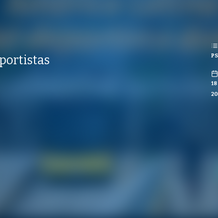
REPRODUCCIONES
ISTAS
REPRODUCCIONES
STAS
PS
portistas
CO
18
20