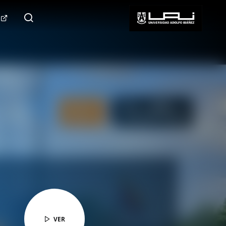
124.000+
Seguidores
SÍGUENOS
VER
VER