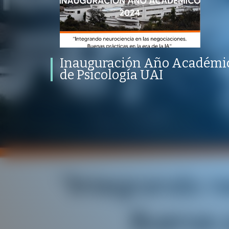
Inauguración Año Académico 2024
| Escuela de Psicología UAI
PROGRAMA
PUBLICADO
CONVERSACIONES SOBRE LO NUESTRO
V
PROGRAMA
PUBLICADO
REPRODUCCIONES
INICIO
25 ABRIL 2024
VISTAS
Inauguración Año Académic
de Psicología UAI
/
/