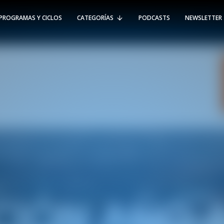
PROGRAMAS Y CICLOS
CATEGORÍAS
PODCASTS
NEWSLETTER
RT @Psicologia_UAI: ¿Cómo seguir el
rastro de la propagación del
#coronavirus en Chile y el mundo?
Nuestro académico e investigador
Gorka N…
SÍGUENOS
VIÑA DEL MAR
-
(56 32) 250 3500
Av. Santa María 5870, Vitacura.
Padre Hurtado 750, Viña del Mar.