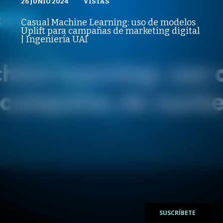
26 JUNIO 2024
VISTAS
VISTAS
PUBLICADO
REPRODUCCIONES
TRANSFORMACIÓN DIGITAL Y DATA SCIENCE
VISTAS
Casual Machine Learning: uso de modelos
PUBLICADO
REPRODUCCIONES
Uplift para campañas de marketing digital
26 JUNIO 2024
VISTAS
| Ingeniería UAI
/
/
SUSCRÍBETE