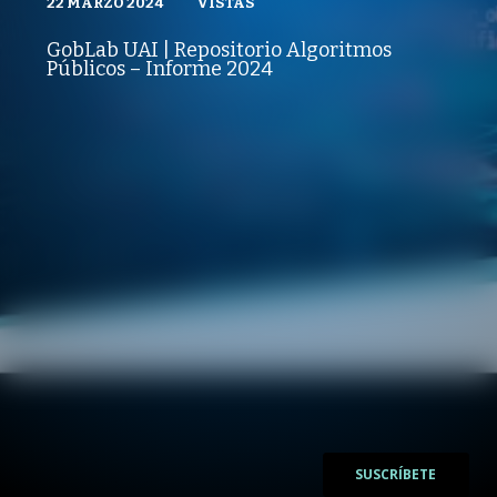
22 MARZO 2024
VISTAS
VISTAS
POLÍTICAS PÚBLICAS
22 MARZO 2024
PUBLICADO
REPRODUCCIONES
VISTAS
GobLab UAI | Repositorio Algoritmos
REPRODUCCIONES
Públicos – Informe 2024
VISTAS
/
/
SUSCRÍBETE