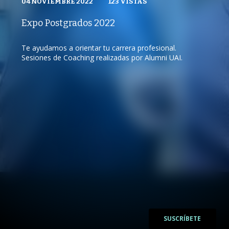
EXPO POSTGRADOS UAI
04 NOVIEMBRE 2022
04 NOVIEMBRE 2022
VISTAS
123
VISTAS
PUBLICADO
REPRODUCCIONES
REPRODUCCIONES
VISTAS
Expo Postgrados 2022
123
VISTAS
Te ayudamos a orientar tu carrera profesional.
Sesiones de Coaching realizadas por Alumni UAI.
/
/
SUSCRÍBETE