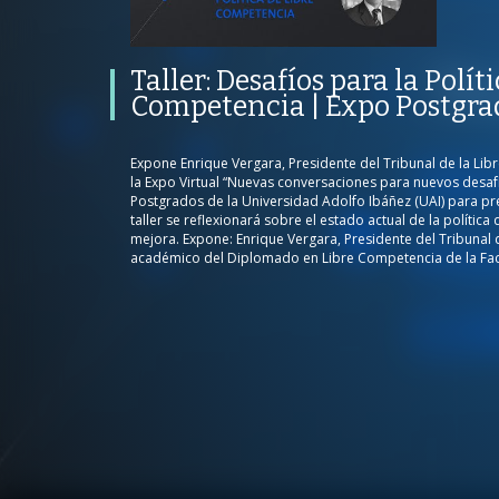
Libre Competencia | Expo
Postgrados UAI 2022
PROGRAMA
PUBLICADO
CONVERSACIONES SOBRE LO NUESTRO
V
Taller: Desafíos para la Polít
PROGRAMA
PUBLICADO
REPRODUCCI
Competencia | Expo Postgra
EXPO POSTGRADOS UAI
01 ABRIL 2022
73
VISTAS
Expone Enrique Vergara, Presidente del Tribunal de la Lib
la Expo Virtual “Nuevas conversaciones para nuevos desaf
Postgrados de la Universidad Adolfo Ibáñez (UAI) para pr
taller se reflexionará sobre el estado actual de la polític
/
mejora. Expone: Enrique Vergara, Presidente del Tribunal 
académico del Diplomado en Libre Competencia de la Fac
/