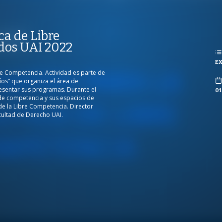
REPRODUCCIONES
ISTAS
ica de Libre
ONES
dos UAI 2022
EX
CO
re Competencia. Actividad es parte de
íos” que organiza el área de
esentar sus programas. Durante el
01
a de competencia y sus espacios de
de la Libre Competencia. Director
ultad de Derecho UAI.