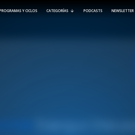
PROGRAMAS Y CICLOS
CATEGORÍAS
PODCASTS
NEWSLETTER
RT @Psicologia_UAI: ¿Cómo seguir el
rastro de la propagación del
#coronavirus en Chile y el mundo?
Nuestro académico e investigador
Gorka N…
SÍGUENOS
VIÑA DEL MAR
-
(56 32) 250 3500
Av. Santa María 5870, Vitacura.
Padre Hurtado 750, Viña del Mar.