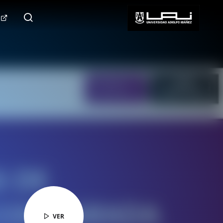
124.000+
Seguidores
SÍGUENOS
VER
VER