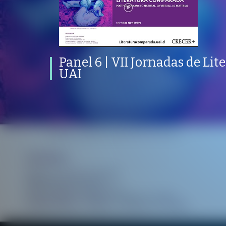
Panel 6 | VII Jornadas de Literatura
Comparada UAI
PROGRAMA
PUBLICADO
CONVERSACIONES SOBRE LO NUESTRO
V
PROGRAMA
PUBLICADO
REPRODUCCION
ARTES LIBERALES
19 DICIEMBRE 2022
VISTAS
Panel 6 | VII Jornadas de L
UAI
/
/