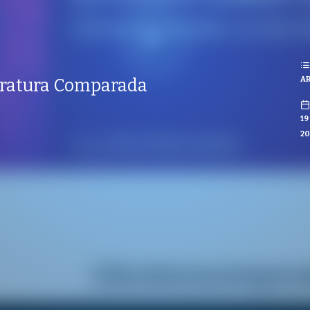
REPRODUCCIONES
ISTAS
ES
AR
iteratura Comparada
CO
19
20