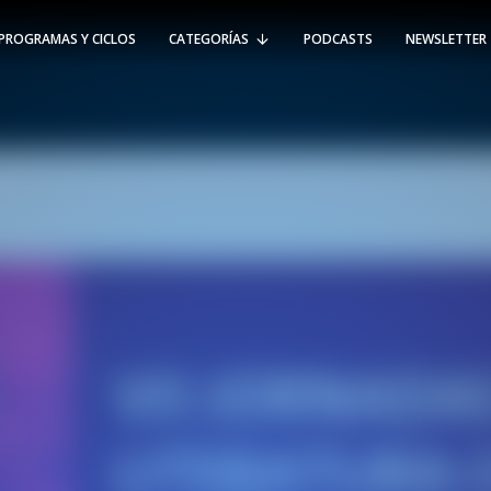
PROGRAMAS Y CICLOS
CATEGORÍAS
PODCASTS
NEWSLETTER
RT @Psicologia_UAI: ¿Cómo seguir el
rastro de la propagación del
#coronavirus en Chile y el mundo?
Nuestro académico e investigador
Gorka N…
SÍGUENOS
VIÑA DEL MAR
-
(56 32) 250 3500
Av. Santa María 5870, Vitacura.
Padre Hurtado 750, Viña del Mar.