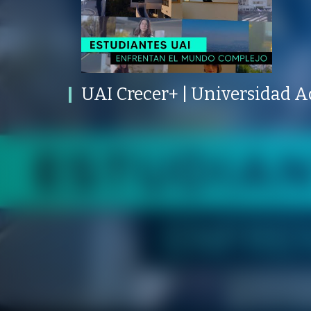
UAI Crecer+ | Universidad Adolfo
Ibáñez
PROGRAMA
PUBLICADO
CONVERSACIONES SOBRE LO NUESTRO
V
PROGRAMA
PUBLICADO
REPRODUCCIONES
ADMISIÓN UAI
05 OCTUBRE 2023
VISTAS
UAI Crecer+ | Universidad A
/
/