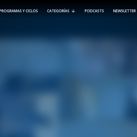
PROGRAMAS Y CICLOS
CATEGORÍAS
PODCASTS
NEWSLETTER
RT @Psicologia_UAI: ¿Cómo seguir el
rastro de la propagación del
#coronavirus en Chile y el mundo?
Nuestro académico e investigador
Gorka N…
SÍGUENOS
VIÑA DEL MAR
-
(56 32) 250 3500
Av. Santa María 5870, Vitacura.
Padre Hurtado 750, Viña del Mar.