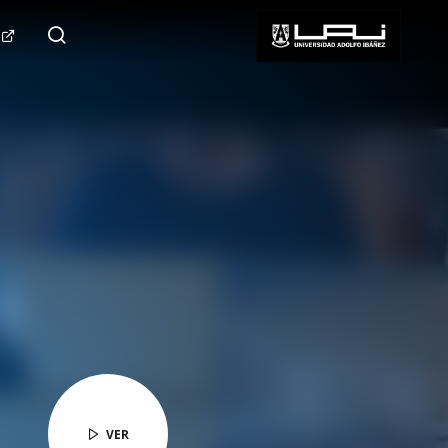
124.000+
Seguidores
SÍGUENOS
VER
VER