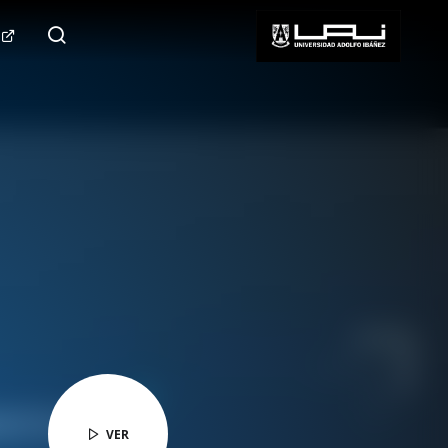
124.000+
Seguidores
SÍGUENOS
VER
VER