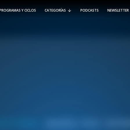
PROGRAMAS Y CICLOS
CATEGORÍAS
PODCASTS
NEWSLETTER
RT @Psicologia_UAI: ¿Cómo seguir el
rastro de la propagación del
#coronavirus en Chile y el mundo?
Nuestro académico e investigador
Gorka N…
SÍGUENOS
VIÑA DEL MAR
-
(56 32) 250 3500
Av. Santa María 5870, Vitacura.
Padre Hurtado 750, Viña del Mar.