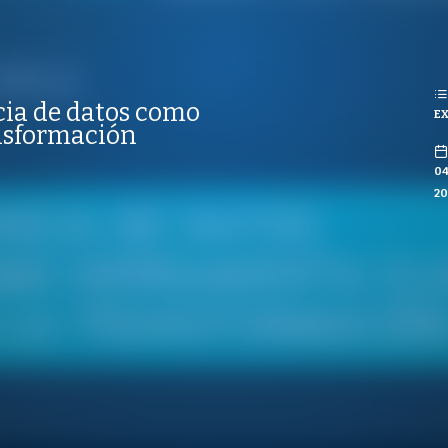
REPRODUCCIONES
ISTAS
CIONES
cia de datos como
EX
CO
ansformación
04
20