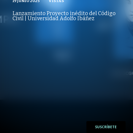
19 JUNIO 2025
VISTAS
VISTAS
CÁTEDRAS UAI
19 JUNIO 2025
PUBLICADO
REPRODUCCIONES
VISTAS
Lanzamiento Proyecto inédito del Código
REPRODUCCIONES
Civil | Universidad Adolfo Ibáñez
VISTAS
/
/
SUSCRÍBETE