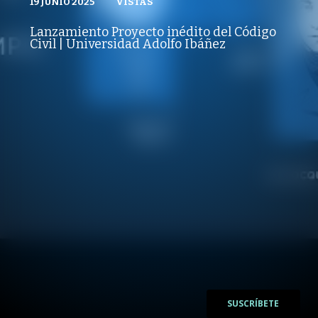
19 JUNIO 2025
VISTAS
VISTAS
CÁTEDRAS UAI | IDEAS SIN TIEMPO
19 JUNIO 2025
PUBLICADO
REPRODUCCIONES
VISTAS
Lanzamiento Proyecto inédito del Código
REPRODUCCIONES
Civil | Universidad Adolfo Ibáñez
VISTAS
/
/
SUSCRÍBETE