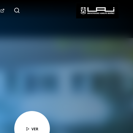
124.000+
Seguidores
SÍGUENOS
VER
VER