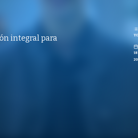
REPRODUCCIONES
ISTAS
YO
ón integral para
CO
18
20