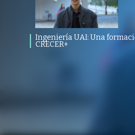
Ingeniería UAI: Una formación
integral para CRECER+
PROGRAMA
PUBLICADO
CONVERSACIONES SOBRE LO NUESTRO
V
PROGRAMA
PUBLICADO
REPRODUCCIONES
YO ELEGÍ LA UAI
18 DICIEMBRE 2023
VISTAS
Ingeniería UAI: Una formaci
CRECER+
/
/