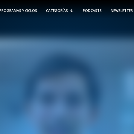
PROGRAMAS Y CICLOS
CATEGORÍAS
PODCASTS
NEWSLETTER
RT @Psicologia_UAI: ¿Cómo seguir el
rastro de la propagación del
#coronavirus en Chile y el mundo?
Nuestro académico e investigador
Gorka N…
SÍGUENOS
VIÑA DEL MAR
-
(56 32) 250 3500
Av. Santa María 5870, Vitacura.
Padre Hurtado 750, Viña del Mar.