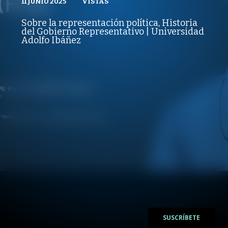
11 JUNIO 2025
VISTAS
VISTAS
PUBLICADO
REPRODUCCIONES
CÁTEDRAS UAI | IDEAS SIN TIEMPO
11 JUNIO 2025
VISTAS
Sobre la representación política, Historia
REPRODUCCIONES
del Gobierno Representativo | Universidad
VISTAS
Adolfo Ibáñez
/
/
SUSCRÍBETE