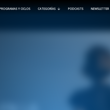
PROGRAMAS Y CICLOS
CATEGORÍAS
PODCASTS
NEWSLETTER
RT @Psicologia_UAI: ¿Cómo seguir el
rastro de la propagación del
#coronavirus en Chile y el mundo?
Nuestro académico e investigador
Gorka N…
SÍGUENOS
VIÑA DEL MAR
-
(56 32) 250 3500
Av. Santa María 5870, Vitacura.
Padre Hurtado 750, Viña del Mar.