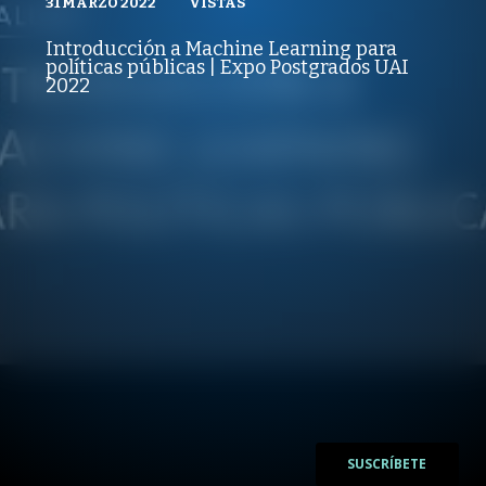
31 MARZO 2022
VISTAS
VISTAS
PUBLICADO
REPRODUCCIONES
EXPO POSTGRADOS UAI
31 MARZO 2022
VISTAS
Introducción a Machine Learning para
REPRODUCCIONES
políticas públicas | Expo Postgrados UAI
VISTAS
2022
/
/
SUSCRÍBETE