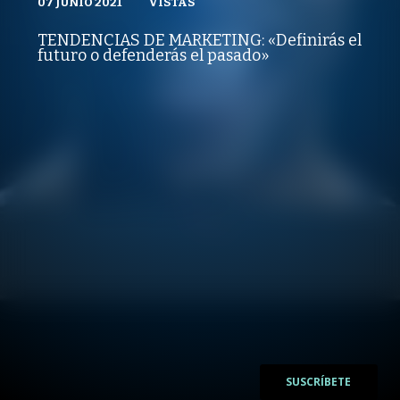
07 JUNIO 2021
VISTAS
VISTAS
PUBLICADO
REPRODUCCIONES
MARKETING, COMUNICACIONES Y EXPERIENCIA
VISTAS
TENDENCIAS DE MARKETING: «Definirás el
PUBLICADO
REPRODUCCIONES
futuro o defenderás el pasado»
07 JUNIO 2021
VISTAS
/
/
SUSCRÍBETE