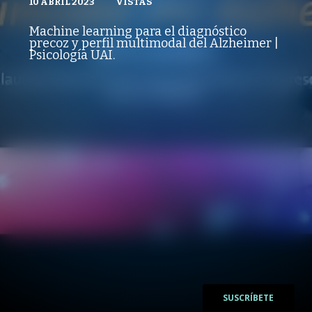
10 ABRIL 2023
VISTAS
VISTAS
PUBLICADO
REPRODUCCIONES
PSICOLOGÍA, SALUD Y BIENESTAR
10 ABRIL 2023
VISTAS
Machine learning para el diagnóstico
REPRODUCCIONES
precoz y perfil multimodal del Alzheimer |
VISTAS
Psicología UAI.
/
/
SUSCRÍBETE