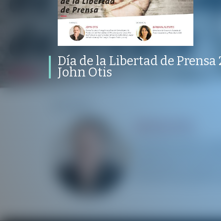
Día de la Libertad de Prensa 2021 –
Entrevista a John Otis
PROGRAMA
PUBLICADO
CONVERSACIONES SOBRE LO NUESTRO
V
PROGRAMA
PUBLICAD
MARKETING, COMUNICACIONES Y EXPERIENCIA
03 MAYO 2021
Día de la Libertad de Prensa 
John Otis
/
/