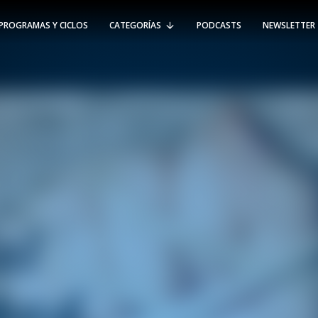
PROGRAMAS Y CICLOS
CATEGORÍAS
PODCASTS
NEWSLETTER
RT @Psicologia_UAI: ¿Cómo seguir el
rastro de la propagación del
#coronavirus en Chile y el mundo?
Nuestro académico e investigador
Gorka N…
SÍGUENOS
VIÑA DEL MAR
-
(56 32) 250 3500
Av. Santa María 5870, Vitacura.
Padre Hurtado 750, Viña del Mar.