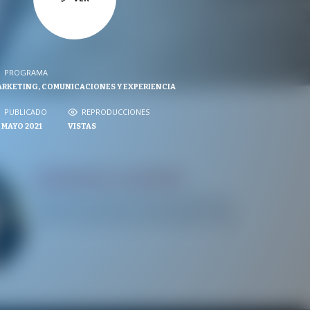
PROGRAMA
PROGRAMA
RKETING, COMUNICACIONES Y EXPERIENCIA
NVERSACIONES SOBRE LO NUESTRO
PUBLICADO
PUBLICADO
REPRODUCCIONES
REPRODUCCIONES
 MAYO 2021
VISTAS
VISTAS