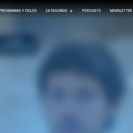
PROGRAMAS Y CICLOS
CATEGORÍAS
PODCASTS
NEWSLETTER
RT @Psicologia_UAI: ¿Cómo seguir el
rastro de la propagación del
#coronavirus en Chile y el mundo?
Nuestro académico e investigador
Gorka N…
SÍGUENOS
VIÑA DEL MAR
-
(56 32) 250 3500
Av. Santa María 5870, Vitacura.
Padre Hurtado 750, Viña del Mar.