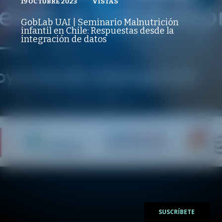
19 OCTUBRE 2023
VISTAS
VISTAS
PUBLICADO
REPRODUCCIONES
POLÍTICAS PÚBLICAS
19 OCTUBRE 2023
VISTAS
GobLab UAI | Seminario Malnutrición
REPRODUCCIONES
infantil en Chile: Respuestas desde la
VISTAS
integración de datos
/
/
SUSCRÍBETE