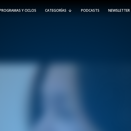
PROGRAMAS Y CICLOS
CATEGORÍAS
PODCASTS
NEWSLETTER
RT @Psicologia_UAI: ¿Cómo seguir el
rastro de la propagación del
#coronavirus en Chile y el mundo?
Nuestro académico e investigador
Gorka N…
SÍGUENOS
VIÑA DEL MAR
-
(56 32) 250 3500
Av. Santa María 5870, Vitacura.
Padre Hurtado 750, Viña del Mar.