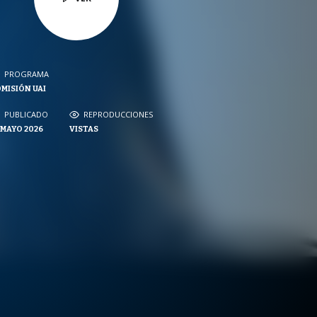
PROGRAMA
PROGRAMA
MISIÓN UAI
NVERSACIONES SOBRE LO NUESTRO
PUBLICADO
PUBLICADO
REPRODUCCIONES
REPRODUCCIONES
 MAYO 2026
VISTAS
VISTAS