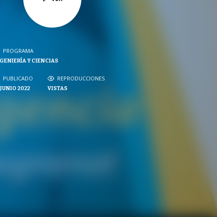
PROGRAMA
PROGRAMA
GENIERÍA Y CIENCIAS
NVERSACIONES SOBRE LO NUESTRO
PUBLICADO
PUBLICADO
REPRODUCCIONES
REPRODUCCIONES
 JUNIO 2022
VISTAS
VISTAS