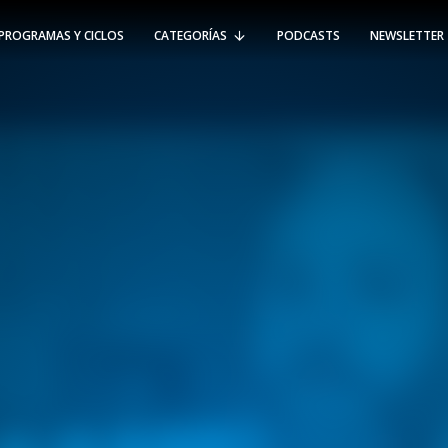
PROGRAMAS Y CICLOS
CATEGORÍAS
PODCASTS
NEWSLETTER
RT @Psicologia_UAI: ¿Cómo seguir el
rastro de la propagación del
#coronavirus en Chile y el mundo?
Nuestro académico e investigador
Gorka N…
SÍGUENOS
VIÑA DEL MAR
-
(56 32) 250 3500
Av. Santa María 5870, Vitacura.
Padre Hurtado 750, Viña del Mar.