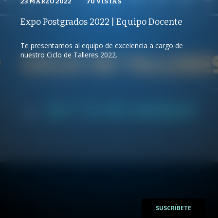
EXPO POSTGRADOS UAI
23 MARZO 2022
23 MARZO 2022
VISTAS
70
VISTAS
PUBLICADO
REPRODUCCIONES
REPRODUCCIONES
VISTAS
Expo Postgrados 2022 | Equipo Docente
70
VISTAS
Te presentamos al equipo de excelencia a cargo de
nuestro Ciclo de Talleres 2022.
/
/
SUSCRÍBETE