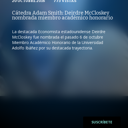
20 OCTUBRE 2016
VISTAS
773
VISTAS
PUBLICADO
REPRODUCCIONES
CÁTEDRA ADAM SMITH
20 OCTUBRE 2016
VISTAS
Cátedra Adam Smith: Deirdre McCloskey
REPRODUCCIONES
nombrada miembro académico honorario
773
VISTAS
La destacada Economista estadounidense Deirdre
McCloskey fue nombrada el pasado 6 de octubre
Miembro Académico Honorario de la Universidad
/
Adolfo Ibáñez por su destacada trayectoria.
/
SUSCRÍBETE