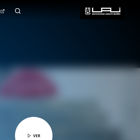
124.000+
Seguidores
SÍGUENOS
VER
VER