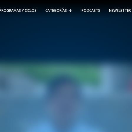
PROGRAMAS Y CICLOS
CATEGORÍAS
PODCASTS
NEWSLETTER
RT @Psicologia_UAI: ¿Cómo seguir el
rastro de la propagación del
#coronavirus en Chile y el mundo?
Nuestro académico e investigador
Gorka N…
SÍGUENOS
VIÑA DEL MAR
-
(56 32) 250 3500
Av. Santa María 5870, Vitacura.
Padre Hurtado 750, Viña del Mar.