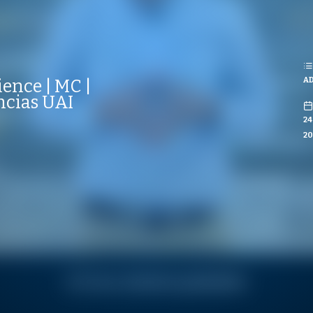
REPRODUCCIONES
ISTAS
AD
ience | MC |
CO
ncias UAI
24
20