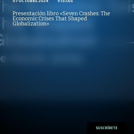
07 OCTUBRE 2024
VISTAS
VISTAS
PUBLICADO
REPRODUCCIONES
POLÍTICAS PÚBLICAS
07 OCTUBRE 2024
VISTAS
Presentación libro «Seven Crashes: The
REPRODUCCIONES
Economic Crises That Shaped
VISTAS
Globalization»
/
/
SUSCRÍBETE