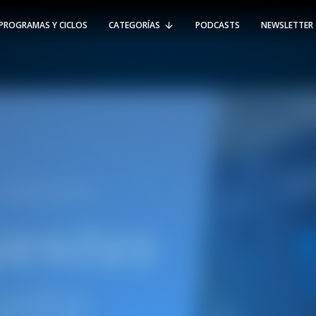
PROGRAMAS Y CICLOS
CATEGORÍAS
PODCASTS
NEWSLETTER
RT @Psicologia_UAI: ¿Cómo seguir el
rastro de la propagación del
#coronavirus en Chile y el mundo?
Nuestro académico e investigador
Gorka N…
SÍGUENOS
VIÑA DEL MAR
-
(56 32) 250 3500
Av. Santa María 5870, Vitacura.
Padre Hurtado 750, Viña del Mar.