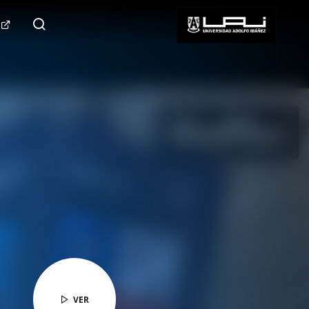
124.000+
Seguidores
SÍGUENOS
VER
VER