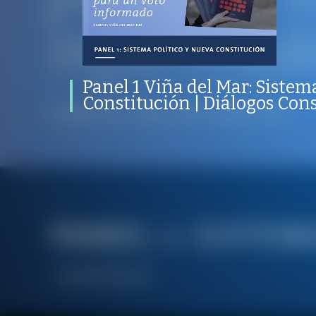
político y nueva Constitución |
Diálogos Constituyentes
PROGRAMA
PUBLICADO
CONVERSACIONES SOBRE LO NUESTRO
V
PROGRAMA
PUBLICADO
REPRODUCCIO
POLÍTICAS PÚBLICAS
05 AGOSTO 2022
VISTAS
Panel 1 Viña del Mar: Sistem
Constitución | Diálogos Con
/
/