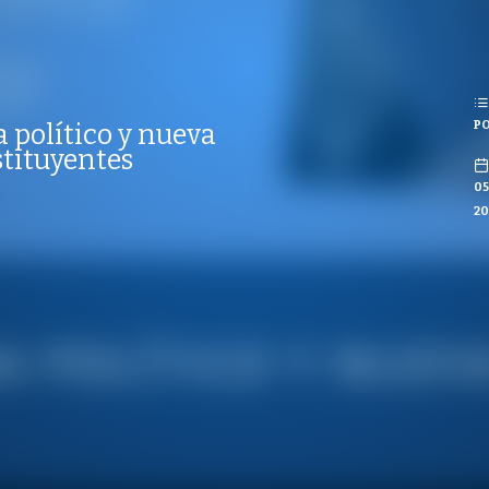
REPRODUCCIONES
ISTAS
NES
PO
a político y nueva
CO
stituyentes
0
20