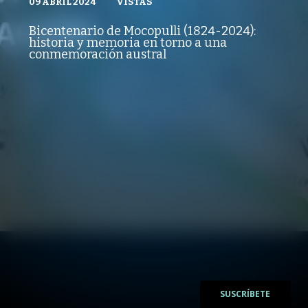
09 ABRIL 2024
VISTAS
VISTAS
PUBLICADO
REPRODUCCIONES
ARTES LIBERALES
09 ABRIL 2024
VISTAS
Bicentenario de Mocopulli (1824-2024):
REPRODUCCIONES
historia y memoria en torno a una
VISTAS
conmemoración austral
/
/
SUSCRÍBETE