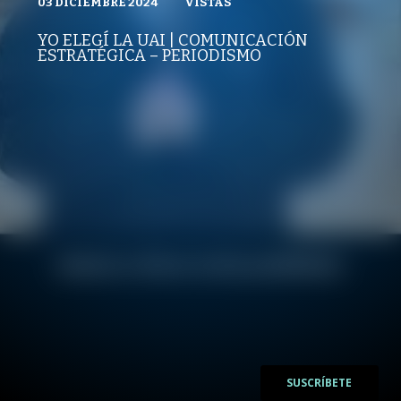
03 DICIEMBRE 2024
VISTAS
VISTAS
YO ELEGÍ LA UAI
03 DICIEMBRE 2024
PUBLICADO
REPRODUCCIONES
VISTAS
YO ELEGÍ LA UAI | COMUNICACIÓN
REPRODUCCIONES
ESTRATÉGICA – PERIODISMO
VISTAS
/
/
SUSCRÍBETE