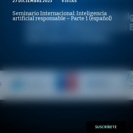
27 DICIEMBRE 2023
VISTAS
VISTAS
GOBLAB UAI
27 DICIEMBRE 2023
PUBLICADO
REPRODUCCIONES
VISTAS
Seminario Internacional: Inteligencia
REPRODUCCIONES
artificial responsable – Parte 1 (español)
VISTAS
/
/
SUSCRÍBETE