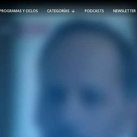
PROGRAMAS Y CICLOS
CATEGORÍAS
PODCASTS
NEWSLETTER
RT @Psicologia_UAI: ¿Cómo seguir el
rastro de la propagación del
#coronavirus en Chile y el mundo?
Nuestro académico e investigador
Gorka N…
SÍGUENOS
VIÑA DEL MAR
-
(56 32) 250 3500
Av. Santa María 5870, Vitacura.
Padre Hurtado 750, Viña del Mar.