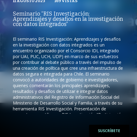
11 AGOSTO 2023
VISTAS
169
VISTAS
PUBLICADO
REPRODUCCIONES
GOBLAB UAI
11 AGOSTO 2023
VISTAS
Seminario “RIS Investigación:
REPRODUCCIONES
Aprendizajes y desafíos en la investigación
169
VISTAS
con datos integrados”
El seminario RIS Investigación: Aprendizajes y desafíos
en la investigación con datos integrados es un
/
encuentro organizado por el Consorcio IDI, integrado
por UAI, PUC, UCH, UDP) en marco de sus esfuerzos
/
por contribuir al debate público a través del impulso de
una creación de política que cree una infraestructura de
datos segura e integrada para Chile. El seminario
convocó a autoridades de gobierno e investigadores,
quienes comentarán los principales aprendizajes,
resultados y desafíos de utilizar e integrar datos
administrativos del Registro de Información Social del
Ministerio de Desarrollo Social y Familia, a través de su
herramienta RIS Investigación. Presentación de
proyectos que utilizaron RIS Investigación “Participación
Laboral y Efectos en la Familia: Evidencia del Bono al
Trabajo de la Mujer en Chile”. Expone: Valentina
SUSCRÍBETE
Paredes, Investigadora FEN UChile y COES. “Maternidad