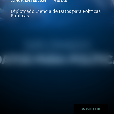
22 NOVIEMBRE 2024
VISTAS
VISTAS
GOBLAB UAI
22 NOVIEMBRE 2024
PUBLICADO
REPRODUCCIONES
VISTAS
Diplomado Ciencia de Datos para Políticas
REPRODUCCIONES
Públicas
VISTAS
/
/
SUSCRÍBETE