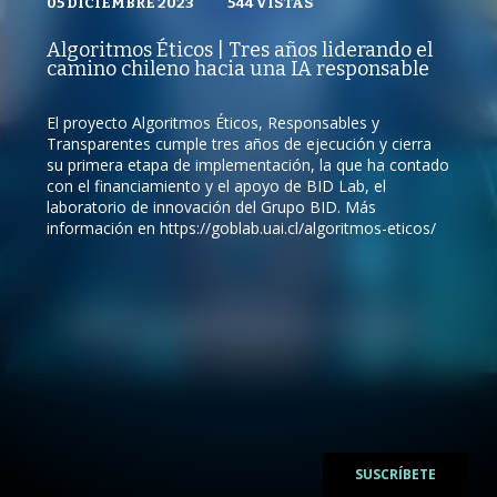
05 DICIEMBRE 2023
VISTAS
544
VISTAS
PUBLICADO
REPRODUCCIONES
GOBLAB UAI
05 DICIEMBRE 2023
VISTAS
Algoritmos Éticos | Tres años liderando el
REPRODUCCIONES
camino chileno hacia una IA responsable
544
VISTAS
El proyecto Algoritmos Éticos, Responsables y
Transparentes cumple tres años de ejecución y cierra
su primera etapa de implementación, la que ha contado
/
con el financiamiento y el apoyo de BID Lab, el
laboratorio de innovación del Grupo BID. Más
/
información en https://goblab.uai.cl/algoritmos-eticos/
SUSCRÍBETE