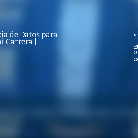
REPRODUCCIONES
ISTAS
ia de Datos para
GO
CO
i Carrera |
25
20