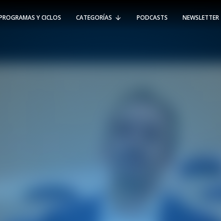
PROGRAMAS Y CICLOS
CATEGORÍAS
PODCASTS
NEWSLETTER
RT @Psicologia_UAI: ¿Cómo seguir el
rastro de la propagación del
#coronavirus en Chile y el mundo?
Nuestro académico e investigador
Gorka N…
SÍGUENOS
VIÑA DEL MAR
-
(56 32) 250 3500
Av. Santa María 5870, Vitacura.
Padre Hurtado 750, Viña del Mar.