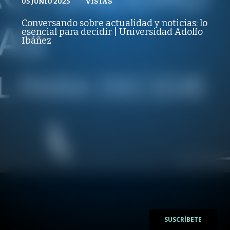
05 JUNIO 2025
VISTAS
VISTAS
PUBLICADO
REPRODUCCIONES
ÚLTIMOS CICLOS Y CHARLAS
05 JUNIO 2025
VISTAS
Conversando sobre actualidad y noticias: lo
REPRODUCCIONES
esencial para decidir | Universidad Adolfo
VISTAS
Ibáñez
/
/
SUSCRÍBETE