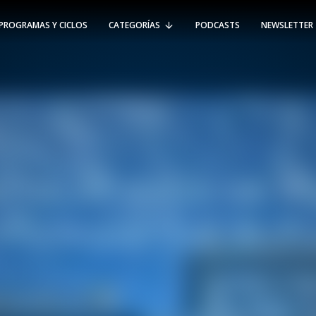
PROGRAMAS Y CICLOS
CATEGORÍAS
PODCASTS
NEWSLETTER
RT @Psicologia_UAI: ¿Cómo seguir el
rastro de la propagación del
#coronavirus en Chile y el mundo?
Nuestro académico e investigador
Gorka N…
SÍGUENOS
VIÑA DEL MAR
-
(56 32) 250 3500
Av. Santa María 5870, Vitacura.
Padre Hurtado 750, Viña del Mar.