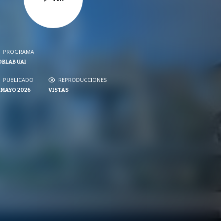
PROGRAMA
PROGRAMA
BLAB UAI
NVERSACIONES SOBRE LO NUESTRO
PUBLICADO
PUBLICADO
REPRODUCCIONES
REPRODUCCIONES
 MAYO 2026
VISTAS
VISTAS